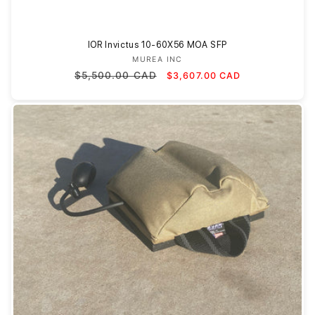
IOR Invictus 10-60X56 MOA SFP
MUREA INC
Fournisseur :
Prix
Prix
$5,500.00 CAD
$3,607.00 CAD
habituel
promotionnel