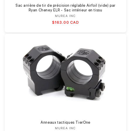
Sac arrière de tir de précision réglable Airfoil (vide) par
Ryan Cheney ELR - Sac intérieur en tissu
MUREA INC
Fournisseur :
Prix
$163.00 CAD
habituel
Anneaux tactiques TierOne
MUREA INC
Fournisseur :