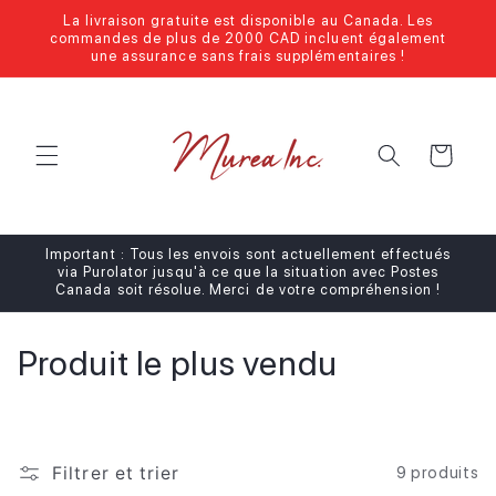
et
La livraison gratuite est disponible au Canada. Les
passer
commandes de plus de 2000 CAD incluent également
au
une assurance sans frais supplémentaires !
contenu
Panier
Important : Tous les envois sont actuellement effectués
via Purolator jusqu'à ce que la situation avec Postes
Canada soit résolue. Merci de votre compréhension !
C
Produit le plus vendu
o
l
Filtrer et trier
9 produits
l