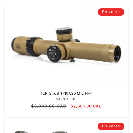
e
En vente
c
t
i
o
n
:
IOR Ghost 1-10X26 MIL FFP
MUREA INC
Fournisseur :
Prix
Prix
$3,900.00 CAD
$2,681.00 CAD
habituel
promotionnel
En vente