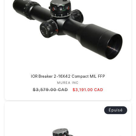
IOR Breaker 2-16X42 Compact MIL FFP
MUREA INC
Fournisseur :
Prix
Prix
$3,579.00 CAD
$3,191.00 CAD
habituel
promotionnel
Épuisé