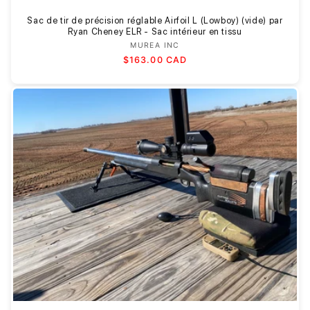
Sac de tir de précision réglable Airfoil L (Lowboy) (vide) par
Ryan Cheney ELR - Sac intérieur en tissu
MUREA INC
Fournisseur :
Prix
$163.00 CAD
habituel