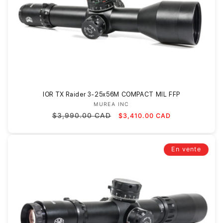
IOR TX Raider 3-25x56M COMPACT MIL FFP
MUREA INC
Fournisseur :
Prix
Prix
$3,990.00 CAD
$3,410.00 CAD
habituel
promotionnel
En vente