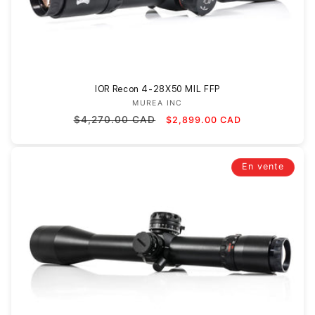
IOR Recon 4-28X50 MIL FFP
MUREA INC
Fournisseur :
Prix
Prix
$4,270.00 CAD
$2,899.00 CAD
habituel
promotionnel
En vente