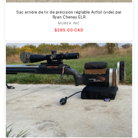
Sac arrière de tir de précision réglable Airfoil (vide) par
Ryan Cheney ELR
MUREA INC
Fournisseur :
Prix
$295.00 CAD
habituel