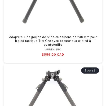
Adaptateur de goujon de bride en carbone de 230 mm pour
bipied tactique Tier One avec caoutchouc et pied à
pointe/griffe
MUREA INC
Fournisseur :
Prix
$559.00 CAD
habituel
Épuisé