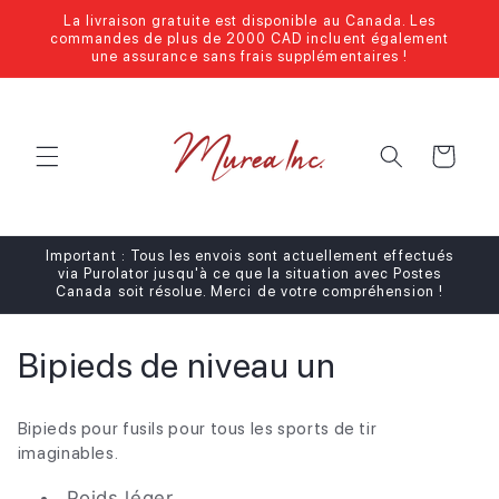
et
La livraison gratuite est disponible au Canada. Les
passer
commandes de plus de 2000 CAD incluent également
au
une assurance sans frais supplémentaires !
contenu
Panier
Important : Tous les envois sont actuellement effectués
via Purolator jusqu'à ce que la situation avec Postes
Canada soit résolue. Merci de votre compréhension !
C
Bipieds de niveau un
o
Bipieds pour fusils pour tous les sports de tir
l
imaginables.
l
Poids léger